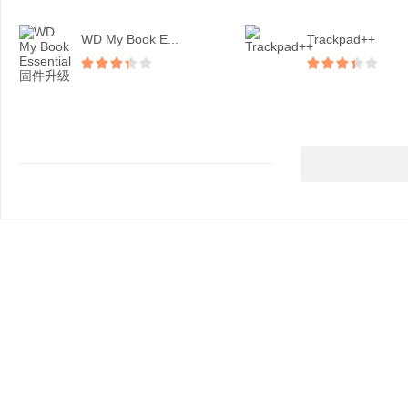
WD My Book E...
Trackpad++