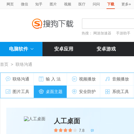
»
网页
微信
知乎
图片
视频
医疗
问问
下载
更多
热搜：
网游加速器
手游助手
电脑软件
安卓应用
安卓游戏
首页
>
联络沟通
联络沟通
输 入 法
视频播放
音频播放
图片工具
桌面主题
安全防护
系统工具
人工桌面
7.8
