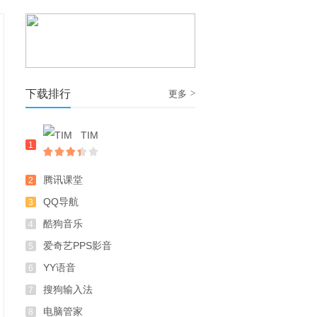
下载排行
>
更多
TIM
1
腾讯课堂
2
QQ导航
3
酷狗音乐
4
爱奇艺PPS影音
5
YY语音
6
搜狗输入法
7
电脑管家
8