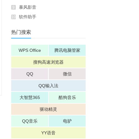
暴风影音
9
软件助手
10
热门搜索
WPS Office
腾讯电脑管家
搜狗高速浏览器
QQ
微信
QQ输入法
大智慧365
酷狗音乐
驱动精灵
QQ音乐
电驴
YY语音