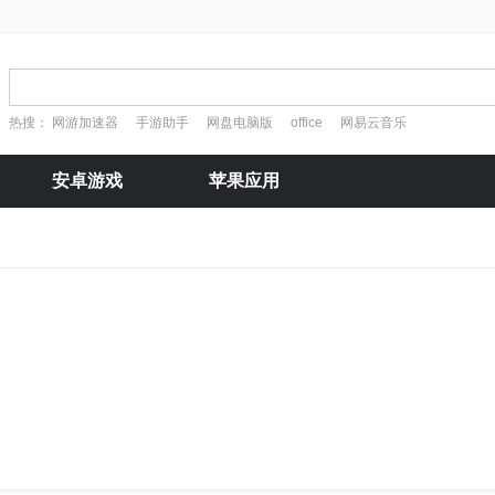
热搜：
网游加速器
手游助手
网盘电脑版
office
网易云音乐
安卓游戏
苹果应用