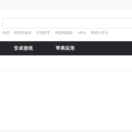
热搜：
网游加速器
手游助手
网盘电脑版
office
网易云音乐
安卓游戏
苹果应用