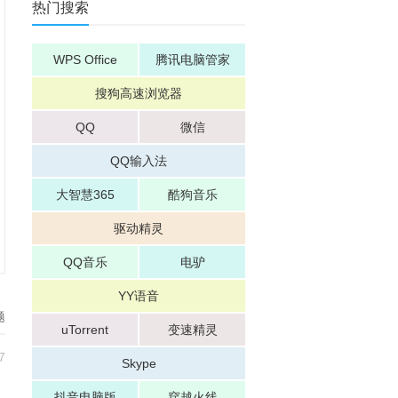
热门搜索
WPS Office
腾讯电脑管家
搜狗高速浏览器
QQ
微信
QQ输入法
大智慧365
酷狗音乐
驱动精灵
QQ音乐
电驴
YY语音
题
uTorrent
变速精灵
7
Skype
抖音电脑版
穿越火线