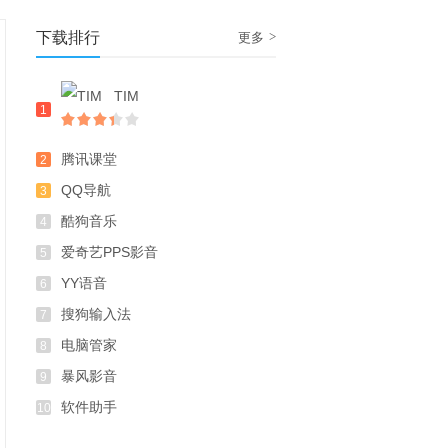
下载排行
>
更多
TIM
1
腾讯课堂
2
QQ导航
3
酷狗音乐
4
爱奇艺PPS影音
5
YY语音
6
搜狗输入法
7
电脑管家
8
暴风影音
9
软件助手
10