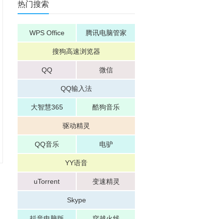
热门搜索
WPS Office
腾讯电脑管家
搜狗高速浏览器
QQ
微信
QQ输入法
大智慧365
酷狗音乐
驱动精灵
QQ音乐
电驴
YY语音
uTorrent
变速精灵
Skype
抖音电脑版
穿越火线