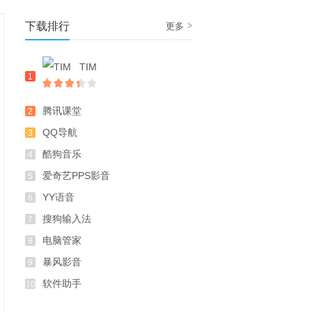
下载排行
>
更多
TIM
1
腾讯课堂
2
QQ导航
3
酷狗音乐
4
爱奇艺PPS影音
5
YY语音
6
搜狗输入法
7
电脑管家
8
暴风影音
9
软件助手
10