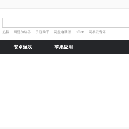
热搜：
网游加速器
手游助手
网盘电脑版
office
网易云音乐
安卓游戏
苹果应用