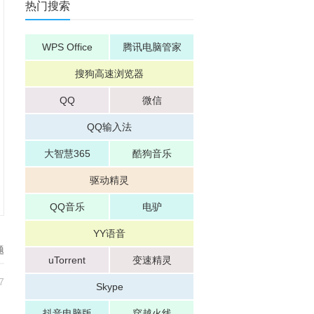
热门搜索
WPS Office
腾讯电脑管家
搜狗高速浏览器
QQ
微信
QQ输入法
大智慧365
酷狗音乐
驱动精灵
QQ音乐
电驴
YY语音
题
uTorrent
变速精灵
7
Skype
抖音电脑版
穿越火线