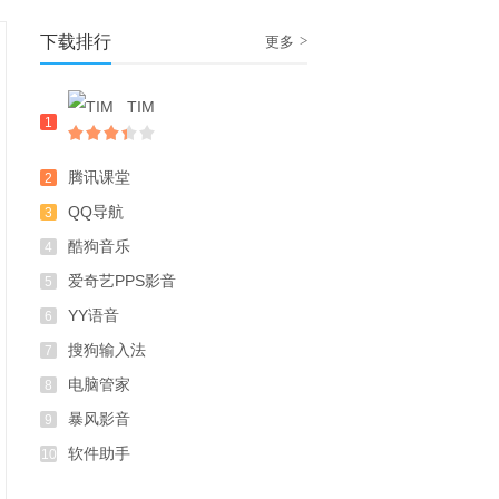
下载排行
>
更多
TIM
1
腾讯课堂
2
QQ导航
3
酷狗音乐
4
爱奇艺PPS影音
5
YY语音
6
搜狗输入法
7
电脑管家
8
暴风影音
9
软件助手
10