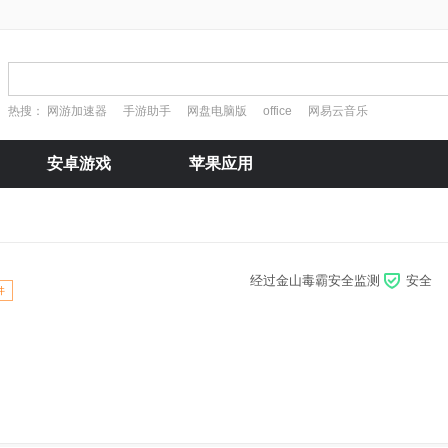
热搜：
网游加速器
手游助手
网盘电脑版
office
网易云音乐
安卓游戏
苹果应用
经过金山毒霸安全监测
安全
件