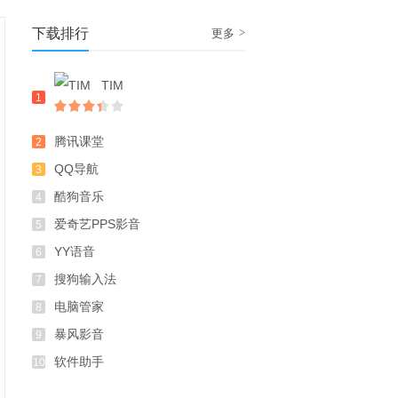
下载排行
>
更多
TIM
1
腾讯课堂
2
QQ导航
3
酷狗音乐
4
爱奇艺PPS影音
5
YY语音
6
搜狗输入法
7
电脑管家
8
暴风影音
9
软件助手
10