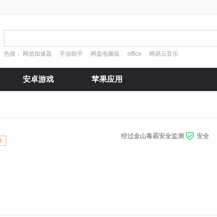
热搜：
网游加速器
手游助手
网盘电脑版
office
网易云音乐
安卓游戏
苹果应用
经过金山毒霸安全监测
安全
件