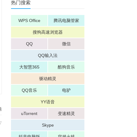
热门搜索
WPS Office
腾讯电脑管家
搜狗高速浏览器
QQ
微信
QQ输入法
大智慧365
酷狗音乐
驱动精灵
QQ音乐
电驴
YY语音
题
uTorrent
变速精灵
7
Skype
抖音电脑版
穿越火线