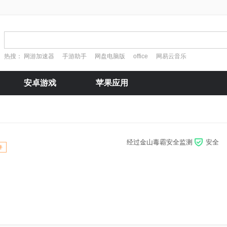
热搜：
网游加速器
手游助手
网盘电脑版
office
网易云音乐
安卓游戏
苹果应用
经过金山毒霸安全监测
安全
件