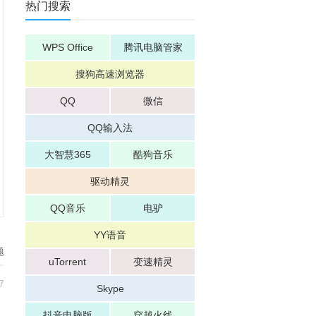
热门搜索
WPS Office
腾讯电脑管家
搜狗高速浏览器
QQ
微信
QQ输入法
大智慧365
酷狗音乐
驱动精灵
QQ音乐
电驴
YY语音
题
uTorrent
变速精灵
7
Skype
抖音电脑版
穿越火线