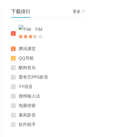
下载排行
>
更多
TIM
1
腾讯课堂
2
QQ导航
3
酷狗音乐
4
爱奇艺PPS影音
5
YY语音
6
搜狗输入法
7
电脑管家
8
暴风影音
9
软件助手
10