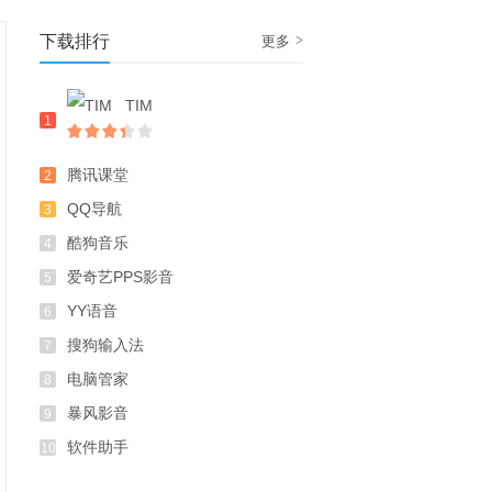
下载排行
>
更多
TIM
1
腾讯课堂
2
QQ导航
3
酷狗音乐
4
爱奇艺PPS影音
5
YY语音
6
搜狗输入法
7
电脑管家
8
暴风影音
9
软件助手
10