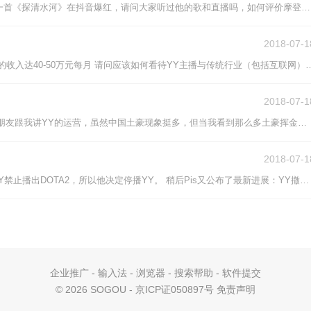
YY主播摩登兄弟之前是YY红人，因为一首《探清水河》在抖音爆红，请问大家听过他的歌和直播吗，如何评价摩登兄弟？
2018-07-1
近期室友在观看YY直播时 提到YY主播的收入达40-50万元每月 请问应
2018-07-1
？
以前只知道网游土豪多，但今天听一个朋友跟我讲YY的运营，虽然中国土豪现象挺多，但当我看到那么多土豪挥金如土的时候，我还是挺震惊的。 YY的这种自盈模式算不算是「人傻钱多速来」的模式？ 谢绝抖机灵，希望专业深入分析，谢谢~
2018-07-1
今天凌晨三点，Pis在微博宣布，因为YY禁止播出DOTA2，所以他决定停播YY。 稍后Pis又公布了最新进展：YY撤回了之前的决定，改为Pis需增加吃鸡的时长；但由于无法信任YY，Pis还是决定停播，并退还粉丝在YY送的所有礼物。
企业推广
-
输入法
-
浏览器
-
搜索帮助
-
软件提交
©
2026 SOGOU - 京ICP证050897号
免责声明