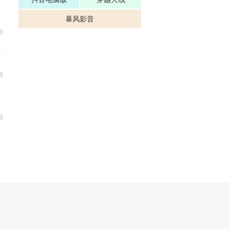
暴风影音
8
该如何看待YY主播与传统行业（包括互联网）的工作
8
8