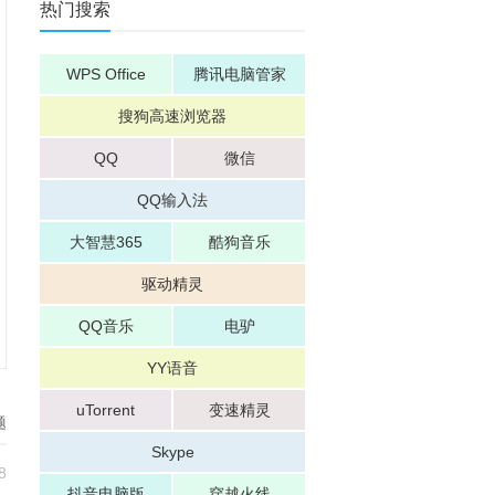
热门搜索
WPS Office
腾讯电脑管家
搜狗高速浏览器
QQ
微信
QQ输入法
大智慧365
酷狗音乐
驱动精灵
QQ音乐
电驴
YY语音
uTorrent
变速精灵
题
Skype
8
抖音电脑版
穿越火线