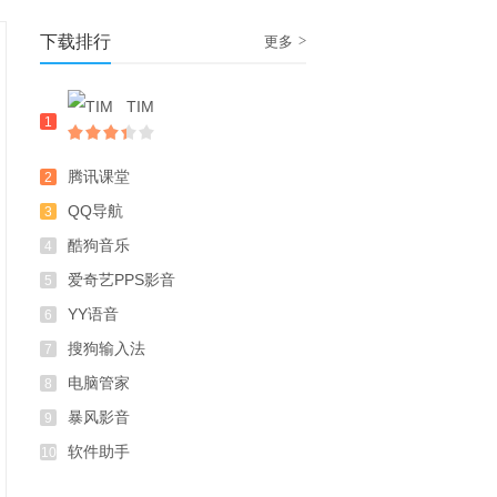
下载排行
>
更多
TIM
1
腾讯课堂
2
QQ导航
3
酷狗音乐
4
爱奇艺PPS影音
5
YY语音
6
搜狗输入法
7
电脑管家
8
暴风影音
9
软件助手
10