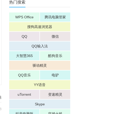
热门搜索
WPS Office
腾讯电脑管家
搜狗高速浏览器
QQ
微信
QQ输入法
大智慧365
酷狗音乐
驱动精灵
QQ音乐
电驴
YY语音
uTorrent
变速精灵
题
Skype
8
抖音电脑版
穿越火线