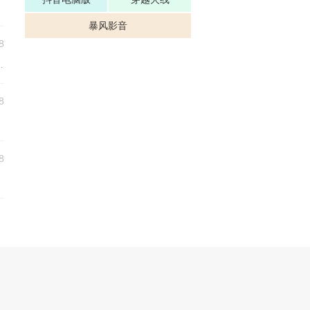
暴风影音
8
该如何看待YY主播与传统行业（包括互联网）的工作
8
8