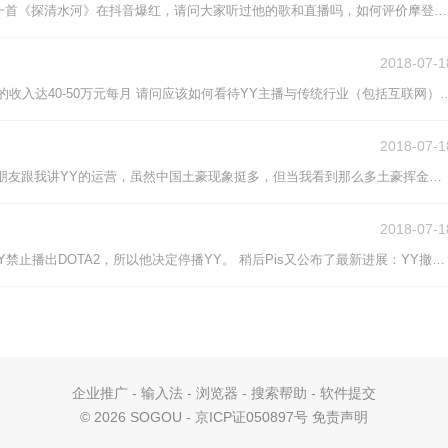
YY主播摩登兄弟之前是YY红人，因为一首《探清水河》在抖音爆红，请问大家听过他的歌和直播吗，如何评价摩登兄弟？
2018-07-1
近期室友在观看YY直播时 提到YY主播的收入达40-50万元每月 请问应
2018-07-1
？
以前只知道网游土豪多，但今天听一个朋友跟我讲YY的运营，虽然中国土豪现象挺多，但当我看到那么多土豪挥金如土的时候，我还是挺震惊的。 YY的这种自盈模式算不算是「人傻钱多速来」的模式？ 谢绝抖机灵，希望专业深入分析，谢谢~
2018-07-1
今天凌晨三点，Pis在微博宣布，因为YY禁止播出DOTA2，所以他决定停播YY。 稍后Pis又公布了最新进展：YY撤回了之前的决定，改为Pis需增加吃鸡的时长；但由于无法信任YY，Pis还是决定停播，并退还粉丝在YY送的所有礼物。
企业推广
-
输入法
-
浏览器
-
搜索帮助
-
软件提交
©
2026 SOGOU - 京ICP证050897号
免责声明