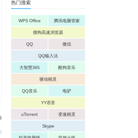
热门搜索
WPS Office
腾讯电脑管家
搜狗高速浏览器
QQ
微信
QQ输入法
大智慧365
酷狗音乐
驱动精灵
QQ音乐
电驴
YY语音
uTorrent
变速精灵
题
Skype
8
抖音电脑版
穿越火线