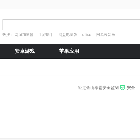
热搜：
网游加速器
手游助手
网盘电脑版
office
网易云音乐
安卓游戏
苹果应用
经过金山毒霸安全监测
安全