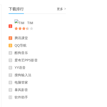
下载排行
>
更多
TIM
1
腾讯课堂
2
QQ导航
3
酷狗音乐
4
爱奇艺PPS影音
5
YY语音
6
搜狗输入法
7
电脑管家
8
暴风影音
9
软件助手
10