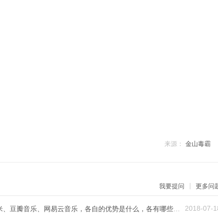
来源：
金山毒霸
|
我要提问
更多问
2018-07-1
QQ音乐、酷狗、酷我、多米以及虾米、豆瓣音乐、网易云音乐，各自的优势是什么，各有哪些好的用户体验？