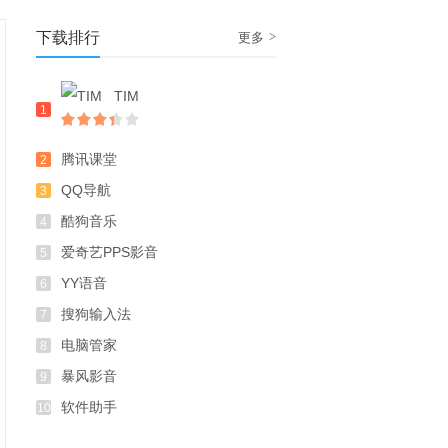
下载排行
>
更多
TIM
1
腾讯课堂
2
QQ导航
3
酷狗音乐
4
爱奇艺PPS影音
5
YY语音
6
搜狗输入法
7
电脑管家
8
暴风影音
9
软件助手
10