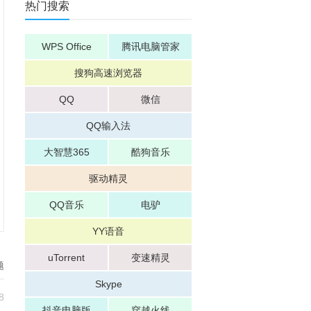
热门搜索
WPS Office
腾讯电脑管家
搜狗高速浏览器
QQ
微信
QQ输入法
大智慧365
酷狗音乐
驱动精灵
QQ音乐
电驴
YY语音
uTorrent
变速精灵
题
Skype
8
抖音电脑版
穿越火线