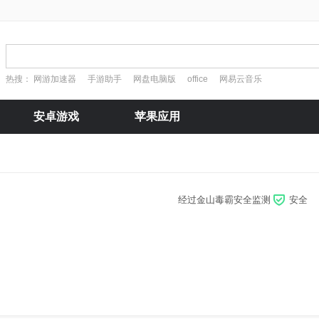
热搜：
网游加速器
手游助手
网盘电脑版
office
网易云音乐
安卓游戏
苹果应用
经过金山毒霸安全监测
安全