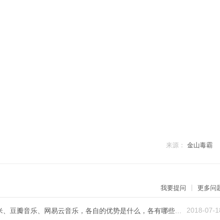
来源：
金山毒霸
|
我要提问
更多问
2018-07-1
QQ音乐、酷狗、酷我、多米以及虾米、豆瓣音乐、网易云音乐，各自的优势是什么，各有哪些好的用户体验？