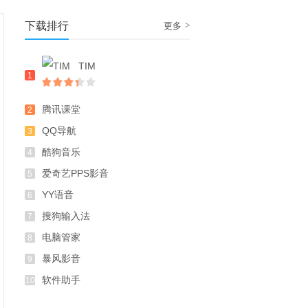
下载排行
>
更多
TIM
1
腾讯课堂
2
QQ导航
3
酷狗音乐
4
爱奇艺PPS影音
5
YY语音
6
搜狗输入法
7
电脑管家
8
暴风影音
9
软件助手
10