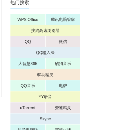
热门搜索
WPS Office
腾讯电脑管家
搜狗高速浏览器
QQ
微信
QQ输入法
大智慧365
酷狗音乐
驱动精灵
QQ音乐
电驴
YY语音
uTorrent
变速精灵
Skype
抖音电脑版
穿越火线