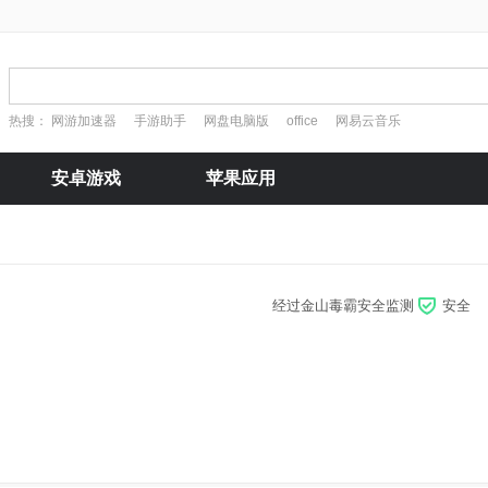
热搜：
网游加速器
手游助手
网盘电脑版
office
网易云音乐
安卓游戏
苹果应用
经过金山毒霸安全监测
安全