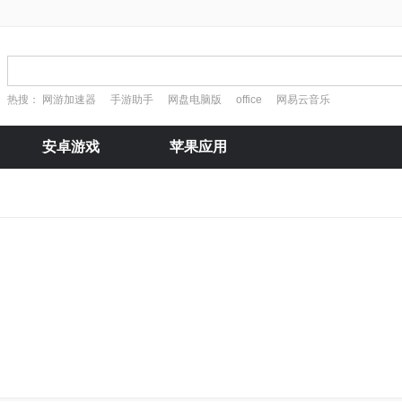
热搜：
网游加速器
手游助手
网盘电脑版
office
网易云音乐
安卓游戏
苹果应用