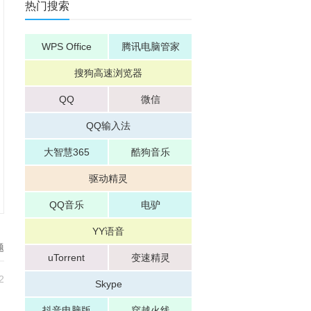
热门搜索
WPS Office
腾讯电脑管家
搜狗高速浏览器
QQ
微信
QQ输入法
大智慧365
酷狗音乐
驱动精灵
QQ音乐
电驴
YY语音
题
uTorrent
变速精灵
2
Skype
抖音电脑版
穿越火线