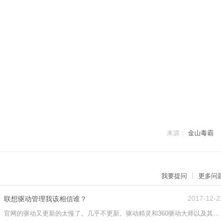
来源：
金山毒霸
|
我要提问
更多问
2017-12-2
生、联想驱动管理我该相信谁？
一直找不到一个可信赖的驱动管理软件。官网的驱动又更新的太慢了。几乎不更新。驱动精灵和360驱动大师以及其它驱动管理软件检测的驱动结果都不一样，而且标榜驱动来自官方。一些绿色版的驱动管理软件虽然纯净但检测结果感觉更不靠谱。该怎么样快速更新到最新的官方驱动呢？ 有一点我可能说明的不清楚。我说的“官网”驱动更新的太慢，我指的是笔记本品牌官网（比如联想官网）并不是说驱动制造商的官网。