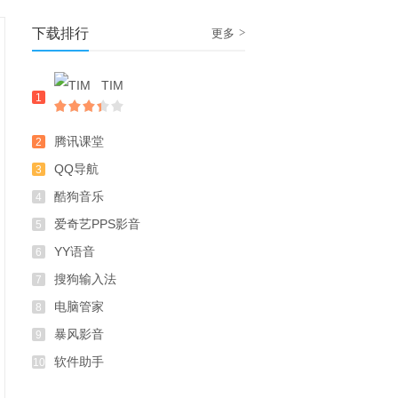
下载排行
>
更多
TIM
1
腾讯课堂
2
QQ导航
3
酷狗音乐
4
爱奇艺PPS影音
5
YY语音
6
搜狗输入法
7
电脑管家
8
暴风影音
9
软件助手
10