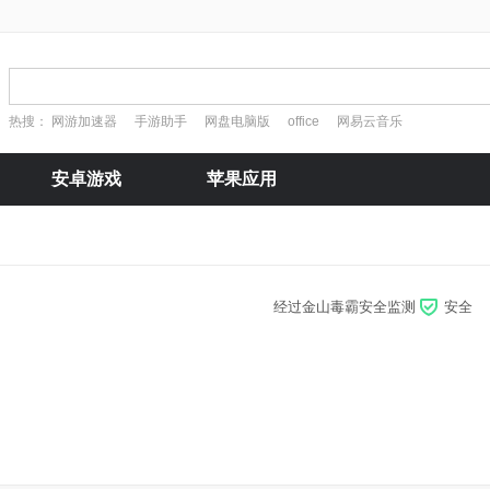
热搜：
网游加速器
手游助手
网盘电脑版
office
网易云音乐
安卓游戏
苹果应用
经过金山毒霸安全监测
安全