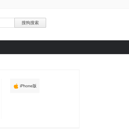

iPhone版