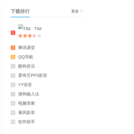
下载排行
>
更多
TIM
1
腾讯课堂
2
QQ导航
3
酷狗音乐
4
爱奇艺PPS影音
5
YY语音
6
搜狗输入法
7
电脑管家
8
暴风影音
9
软件助手
10