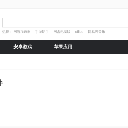
热搜：
网游加速器
手游助手
网盘电脑版
office
网易云音乐
安卓游戏
苹果应用
件