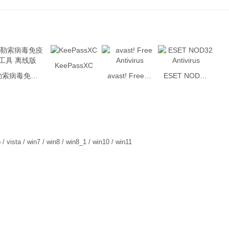
KeePassXC
勒索病毒免疫工具 离线版
avast! Free Antivirus
ESET NOD32 Antivirus
 / vista / win7 / win8 / win8_1 / win10 / win11