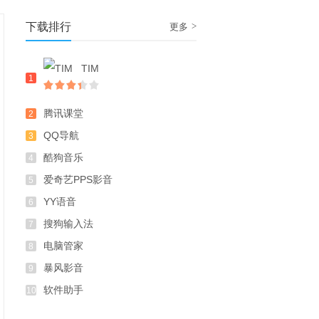
下载排行
>
更多
TIM
1
腾讯课堂
2
QQ导航
3
酷狗音乐
4
爱奇艺PPS影音
5
YY语音
6
搜狗输入法
7
电脑管家
8
暴风影音
9
软件助手
10