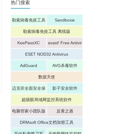
热门搜索
勒索病毒免疫工具
Sandboxie
勒索病毒免疫工具 离线版
KeePassXC
avast! Free Antivir
us
ESET NOD32 Antivirus
AdGuard
AVG杀毒软件
数据天使
迈克菲全面安全保
影子安全软件
护套装
超级眼局域网监控系统软件
电脑管家小团队版
反黄之盾
DRMsoft Office文档加密工具
至佳私密禁卫军
天狼眼网络监控软