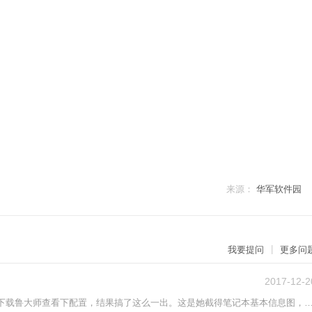
来源：
华军软件园
|
我要提问
更多问
2017-12-2
女朋友新买的笔记本电脑，之前推荐她下载鲁大师查看下配置，结果搞了这么一出。这是她截得笔记本基本信息图，因为看不到具体的配置，所以我让她下载个鲁大师，结果就