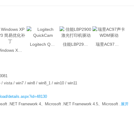
Logitech QuickCam
佳能LBP2900激光打印机驱动
瑞昱AC97声卡WDM驱动
Windows XP SP3 简易优化补丁
0081
 / vista / win7 / win8 / win8_1 / win10 / win11
load/details.aspx?id=48130
oft .NET Framework 4、Microsoft .NET Framework 4.5、Microsoft .N...
展开