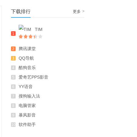
下载排行
>
更多
TIM
1
腾讯课堂
2
QQ导航
3
酷狗音乐
4
爱奇艺PPS影音
5
YY语音
6
搜狗输入法
7
电脑管家
8
暴风影音
9
软件助手
10