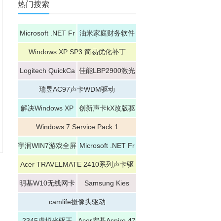
热门搜索
Microsoft .NET Fr
油米家庭财务软件
amework 4.6
升级补丁
Windows XP SP3 简易优化补丁
Logitech QuickCa
佳能LBP2900激光
m
打印机驱动
瑞昱AC97声卡WDM驱动
解决Windows XP
创新声卡kX改版驱
SP2乱码补丁
动
Windows 7 Service Pack 1
宇润WIN7游戏全屏
Microsoft .NET Fr
修复补丁
amework 4.5
Acer TRAVELMATE 2410系列声卡驱
动
明基W10无线网卡
Samsung Kies
驱动
camlife摄像头驱动
2345虚拟光驱王
Acer宏碁Aspire 47