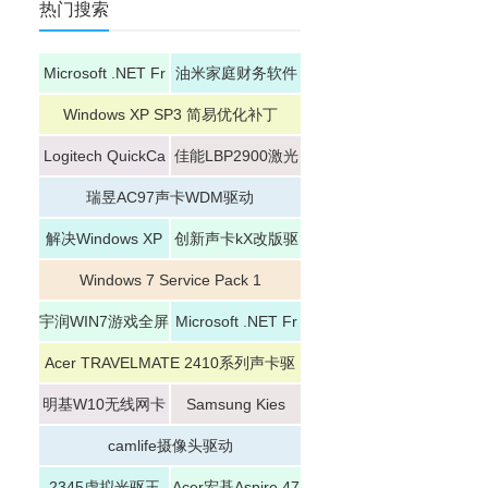
热门搜索
Microsoft .NET Fr
油米家庭财务软件
amework 4.6
升级补丁
Windows XP SP3 简易优化补丁
Logitech QuickCa
佳能LBP2900激光
m
打印机驱动
瑞昱AC97声卡WDM驱动
解决Windows XP
创新声卡kX改版驱
SP2乱码补丁
动
Windows 7 Service Pack 1
宇润WIN7游戏全屏
Microsoft .NET Fr
修复补丁
amework 4.5
Acer TRAVELMATE 2410系列声卡驱
动
明基W10无线网卡
Samsung Kies
驱动
camlife摄像头驱动
2345虚拟光驱王
Acer宏碁Aspire 47