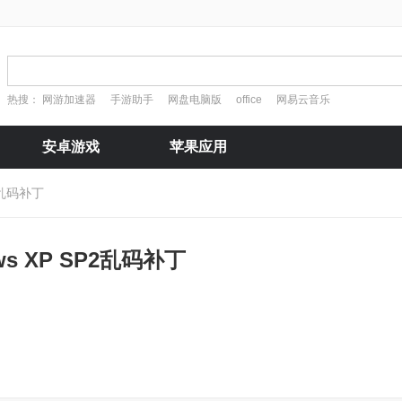
热搜：
网游加速器
手游助手
网盘电脑版
office
网易云音乐
安卓游戏
苹果应用
P2乱码补丁
ws XP SP2乱码补丁