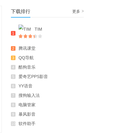
下载排行
>
更多
TIM
1
腾讯课堂
2
QQ导航
3
酷狗音乐
4
爱奇艺PPS影音
5
YY语音
6
搜狗输入法
7
电脑管家
8
暴风影音
9
软件助手
10