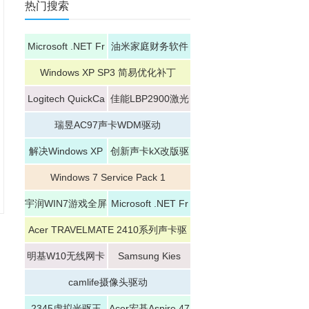
热门搜索
Microsoft .NET Fr
油米家庭财务软件
amework 4.6
升级补丁
Windows XP SP3 简易优化补丁
Logitech QuickCa
佳能LBP2900激光
m
打印机驱动
瑞昱AC97声卡WDM驱动
解决Windows XP
创新声卡kX改版驱
SP2乱码补丁
动
Windows 7 Service Pack 1
宇润WIN7游戏全屏
Microsoft .NET Fr
修复补丁
amework 4.5
Acer TRAVELMATE 2410系列声卡驱
动
明基W10无线网卡
Samsung Kies
驱动
camlife摄像头驱动
2345虚拟光驱王
Acer宏碁Aspire 47