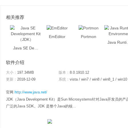
相关推荐
EmEditor
Portmon
Java Run
Java SE Development Kit （JDK）
软件介绍
大小：
197.34MB
版本：
8.0.1910.12
更新：
2018-12-09
系统：
vista / win7 / win8 / win8_1 / win10
官网
http://www.java.net/
JDK（Java Development Kit）是Sun Microsystems针对Jav
广泛的Java SDK。JDK 是整个Java的核...