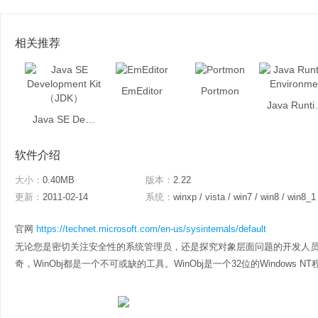
相关推荐
EmEditor
Portmon
Java Run
Java SE Development Kit （JDK）
软件介绍
大小：
0.40MB
版本：
2.22
更新：
2011-02-14
系统：
winxp / vista / win7 / win8 / win8_1
官网
https://technet.microsoft.com/en-us/sysinternals/default
无论您是密切关注安全性的系统管理员，还是探究对象层面问题的开发人
奇，WinObj都是一个不可或缺的工具。WinObj是一个32位的Windows NT