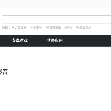
热搜：
网游加速器
手游助手
网盘电脑版
office
网易云音乐
安卓游戏
苹果应用
影音