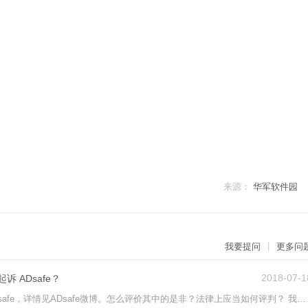
来源：
华军软件园
|
我要提问
更多问
2018-07-1
 ADsafe？
近日PPTV，爱奇艺等视频网站起诉ADsafe，详情见ADsafe微博。怎么评价其中的是非？法律上应当如何评判？ 我看到贴吧里很多说法，有一种颇为可恨的说法：人家放广告是天经地义的，不看就别去。然后他们又扯天下没有免费的午餐。我觉得太不靠谱。广告这种东西本来就是网民的一种负担------时间负担、流量负担。第三方工具的介入，是否可行？如果有个人自己精通技术，擅长屏蔽广告，又告诉其他网友屏蔽方法，这又如何？