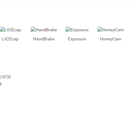
LICEcap
HandBrake
Exposure
HoneyCam
0.9732
l