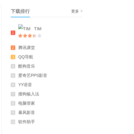
下载排行
>
更多
TIM
1
腾讯课堂
2
QQ导航
3
酷狗音乐
4
爱奇艺PPS影音
5
YY语音
6
搜狗输入法
7
电脑管家
8
暴风影音
9
软件助手
10