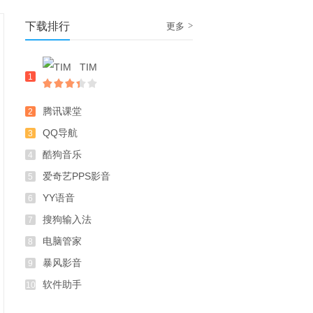
下载排行
>
更多
TIM
1
腾讯课堂
2
QQ导航
3
酷狗音乐
4
爱奇艺PPS影音
5
YY语音
6
搜狗输入法
7
电脑管家
8
暴风影音
9
软件助手
10