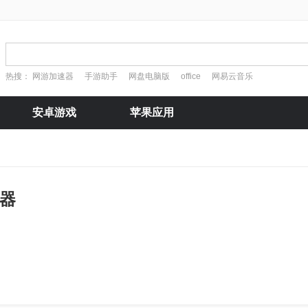
热搜：
网游加速器
手游助手
网盘电脑版
office
网易云音乐
安卓游戏
苹果应用
换器