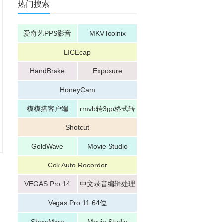
热门搜索
爱奇艺PPS影音
MKVToolnix
LICEcap
HandBrake
Exposure
HoneyCam
模模搭客户端
rmvb转3gp格式转
换器
Shotcut
GoldWave
Movie Studio
Cok Auto Recorder
VEGAS Pro 14
中文录音编辑处理
器
Vegas Pro 11 64位
ShowMore
Movie Studio