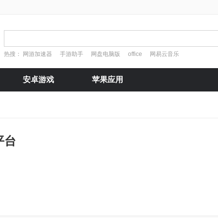
热搜：
网游加速器
手游助手
网盘电脑版
office
网易云音乐
安卓游戏
苹果应用
平台