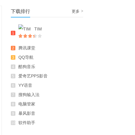
下载排行
>
更多
TIM
1
腾讯课堂
2
QQ导航
3
酷狗音乐
4
爱奇艺PPS影音
5
YY语音
6
搜狗输入法
7
电脑管家
8
暴风影音
9
软件助手
10