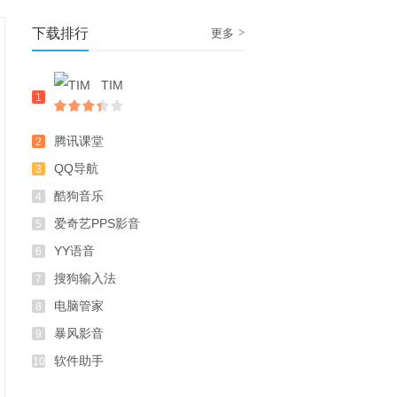
下载排行
>
更多
TIM
1
腾讯课堂
2
QQ导航
3
酷狗音乐
4
爱奇艺PPS影音
5
YY语音
6
搜狗输入法
7
电脑管家
8
暴风影音
9
软件助手
10