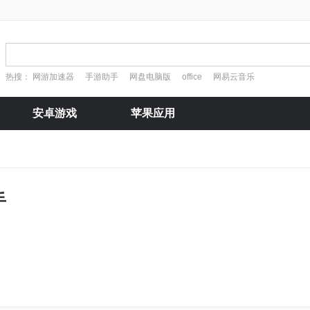
热搜：
网游加速器
手游助手
网盘电脑版
office
网易云音乐
安卓游戏
苹果应用
手