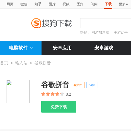
»
网页
微信
知乎
图片
视频
医疗
问问
下载
更多
热搜：
网游加速器
手游助手
电脑软件
安卓应用
安卓游戏
首页
>
输入法
>
谷歌拼音
谷歌拼音
有插件
64位
8.2
免费下载