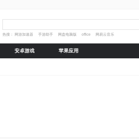
热搜：
网游加速器
手游助手
网盘电脑版
office
网易云音乐
安卓游戏
苹果应用