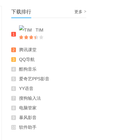
下载排行
>
更多
TIM
1
腾讯课堂
2
QQ导航
3
酷狗音乐
4
爱奇艺PPS影音
5
YY语音
6
搜狗输入法
7
电脑管家
8
暴风影音
9
软件助手
10