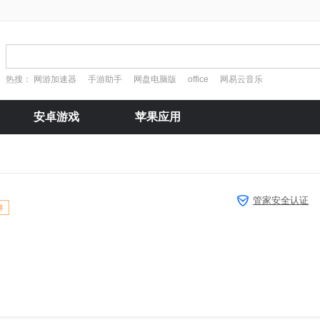
热搜：
网游加速器
手游助手
网盘电脑版
office
网易云音乐
安卓游戏
苹果应用
管家安全认证
件