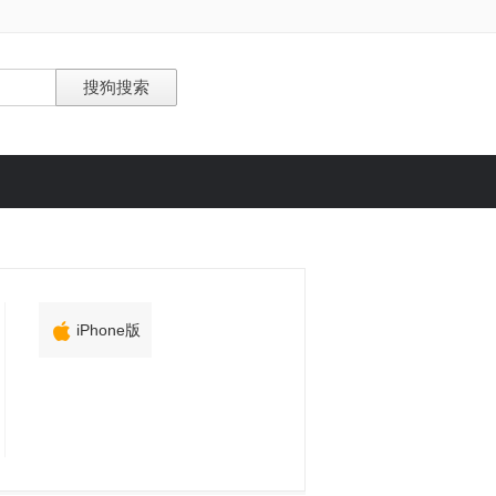

iPhone版