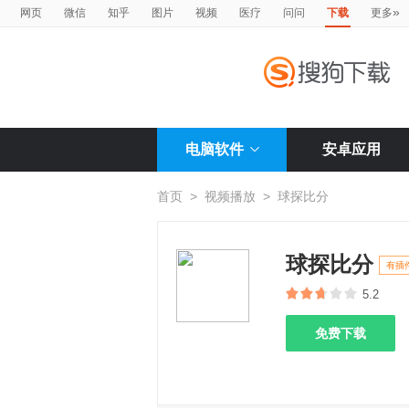
»
网页
微信
知乎
图片
视频
医疗
问问
下载
更多
电脑软件
安卓应用
首页
>
视频播放
>
球探比分
球探比分
有插
5.2
免费下载