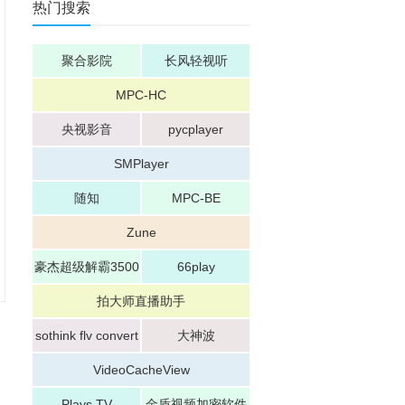
热门搜索
聚合影院
长风轻视听
MPC-HC
央视影音
pycplayer
SMPlayer
随知
MPC-BE
Zune
豪杰超级解霸3500
66play
拍大师直播助手
sothink flv convert
大神波
er
VideoCacheView
Plays.TV
金盾视频加密软件