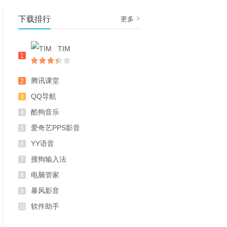
下载排行
>
更多
TIM
1
腾讯课堂
2
QQ导航
3
酷狗音乐
4
爱奇艺PPS影音
5
YY语音
6
搜狗输入法
7
电脑管家
8
暴风影音
9
软件助手
10