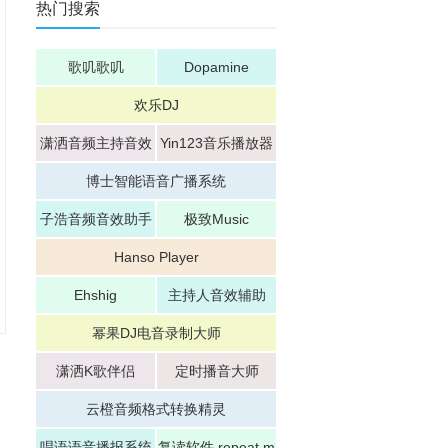
热门搜索
歌叽歌叽
Dopamine
欢乐DJ
潇洒音频主持音效
Yin123音乐播放器
博士智能语音广播系统
子浩音频音效助手
极致Music
Hanso Player
Ehshig
主持人音效辅助
幂果DJ电音录制大师
潇洒K歌伴侣
定时播音大师
云橙音频格式转换精灵
唱语语音播报系统
复读软件 repeat m