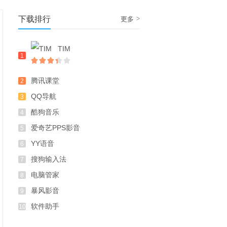
下载排行
>
更多
TIM
1
腾讯课堂
2
QQ导航
3
酷狗音乐
4
爱奇艺PPS影音
5
YY语音
6
搜狗输入法
7
电脑管家
8
暴风影音
9
软件助手
10