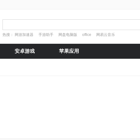
热搜：
网游加速器
手游助手
网盘电脑版
office
网易云音乐
安卓游戏
苹果应用