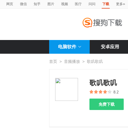
»
网页
微信
知乎
图片
视频
医疗
问问
下载
更多
电脑软件
安卓应用
首页
>
音频播放
>
歌叽歌叽
歌叽歌叽
8.2
免费下载