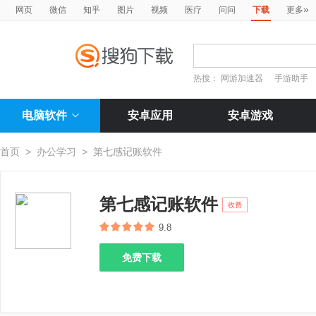
»
网页
微信
知乎
图片
视频
医疗
问问
下载
更多
热搜：
网游加速器
手游助手
电脑软件
安卓应用
安卓游戏
首页
>
办公学习
>
第七感记账软件
第七感记账软件
收费
9.8
免费下载