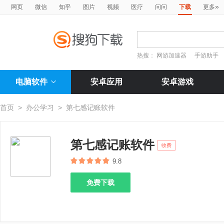
»
网页
微信
知乎
图片
视频
医疗
问问
下载
更多
热搜：
网游加速器
手游助手
电脑软件
安卓应用
安卓游戏
首页
>
办公学习
>
第七感记账软件
第七感记账软件
收费
9.8
免费下载