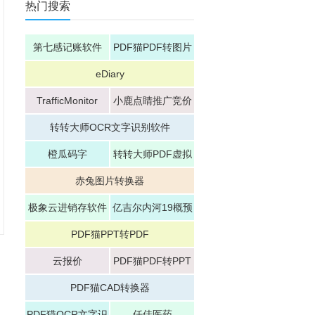
热门搜索
第七感记账软件
PDF猫PDF转图片
eDiary
TrafficMonitor
小鹿点睛推广竞价
软件
转转大师OCR文字识别软件
橙瓜码字
转转大师PDF虚拟
打印机
赤兔图片转换器
极象云进销存软件
亿吉尔内河19概预
算软件
PDF猫PPT转PDF
云报价
PDF猫PDF转PPT
PDF猫CAD转换器
PDF猫OCR文字识
仟佳医药