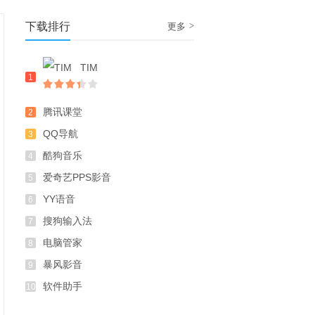
下载排行
>
更多
TIM
1
腾讯课堂
2
QQ导航
3
酷狗音乐
4
爱奇艺PPS影音
5
YY语音
6
搜狗输入法
7
电脑管家
8
暴风影音
9
软件助手
10