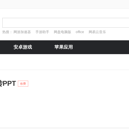
热搜：
网游加速器
手游助手
网盘电脑版
office
网易云音乐
安卓游戏
苹果应用
转PPT
收费