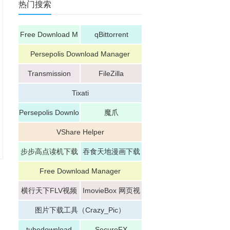
热门搜索
Free Download M
qBittorrent
anager
Persepolis Download Manager
Transmission
FileZilla
Tixati
Persepolis Downlo
魔爪
ad Manager
VShare Helper
步步高点读机下载
吞食天地漫画下载
助手
器
Free Download Manager
横行天下FLV视频
ImovieBox 网页视
下载（CrabFLV）
频下载器
图片下载工具（Crazy_Pic）
tubedownload
SecureFX