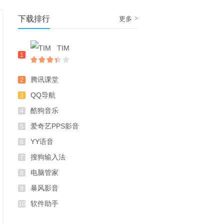
下载排行
>
更多
TIM
1
腾讯课堂
2
QQ导航
3
酷狗音乐
4
爱奇艺PPS影音
5
YY语音
6
搜狗输入法
7
电脑管家
8
暴风影音
9
软件助手
10