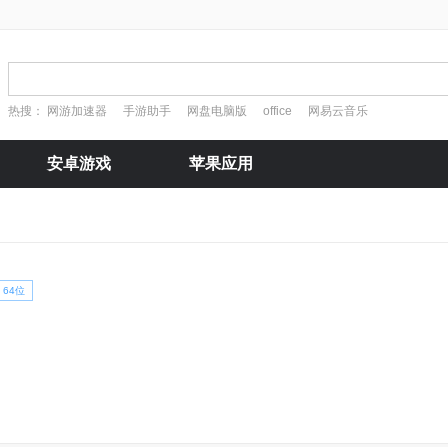
热搜：
网游加速器
手游助手
网盘电脑版
office
网易云音乐
安卓游戏
苹果应用
64位