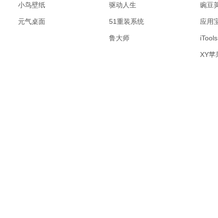
小鸟壁纸
驱动人生
豌豆
元气桌面
51重装系统
应用
鲁大师
iTools
XY苹