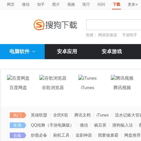
»
网页
微信
知乎
图片
视频
医疗
问问
下载
更多
热搜：
网游加速器
手游助手
电脑软件
安卓应用
安卓游戏
百度网盘
谷歌浏览器
iTunes
腾讯视频
英雄联盟
全民K歌
腾讯文档
iTunes
流水记账大管
热门
QQ炫舞（手游电脑版）
微信
豌豆荚
搜狗输入法
常用
炒股必备
刷机工具
追剧神器
我要做麦霸
网盘推荐
合集