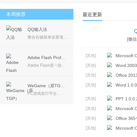
安卓模拟器
桌面壁纸
PDF工具
视频聊天
本周推荐
最近更新
QQ输入法
整合右键菜单设置项，使选项更加精简，一目了然； 产品理念：回归输入本质，让您的输入体验更加轻松愉悦。 简约设计，摒弃冗余，永无弹窗广告，还您一个安静无扰的输入体验。
[微信 
[其他]
Microsoft O
Adobe Flash Professional CS6
Adobe Flash是一款专业的动画软件，可用于创作动画电影、动画片等，可在设备中创建并发布丰富多彩的创意，Adobe CS6系列中的Adobe Flash Professional CS6软件是用于创建动画和多媒体内容的强大的创作平台，设计身临其境、而且在台式计算机和平板电脑、智能手机和电视等多种设备中都能呈现一致效果的互动体验。
[其他]
Word 2003
[其他]
Office 2
[其他]
Word 1.0.0
WeGame（原TGP）
PC游戏发行平台，带给玩家更多优质游戏
[其他]
PPT 1.0.0.
[其他]
Microsoft 
[其他]
Office 36
[其他]
Microsoft 