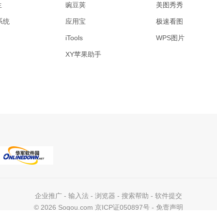
生
豌豆荚
美图秀秀
系统
应用宝
极速看图
iTools
WPS图片
XY苹果助手
企业推广
-
输入法
-
浏览器
-
搜索帮助
-
软件提交
©
2026 Sogou.com 京ICP证050897号 -
免责声明