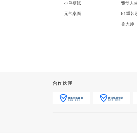
小鸟壁纸
驱动人
元气桌面
51重装
鲁大师
合作伙伴