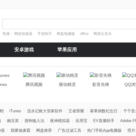
热搜：
网游加速器
手游助手
网盘电脑版
office
网易云音乐
安卓游戏
苹果应用
unes
腾讯视频
驱动精灵
影音先锋
QQ
档
iTunes
流水记账大管家软件
王者荣耀
幂果倒数纪念日
千千音
信
豌豆荚
搜狗输入法
夜神模拟器
应用宝
EV直播助手
Adobe Fl
神器
我要做麦霸
网盘推荐
广告过滤工具
热门手机App电脑版
照片