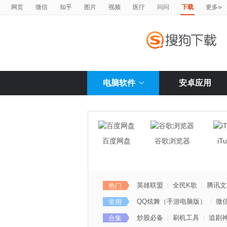
»
网页
微信
知乎
图片
视频
医疗
问问
下载
更多
电脑软件
安卓应用
百度网盘
谷歌浏览器
iT
英雄联盟
全民K歌
腾讯文
热门
QQ炫舞（手游电脑版）
微
常用
炒股必备
刷机工具
追剧
合集