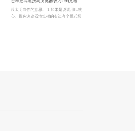
怎样把高速搜狗浏览器该为ie浏览器
没太明白你的意思。 1.如果是说调用IE核
心。搜狗浏览器地址栏的右边有个模式切
换按钮，“兼容”模式就是调用IE，“高速”模
式是修改版的CHROME高速核心。 2.如
果是说改的像IE浏览器的话。搜狗也有IE
皮肤可选。还可以在搜狗的菜单-工具-搜
狗高速浏览器选项-打开多个网页采用：多
窗口。就是仿照IE6的多窗口方式。