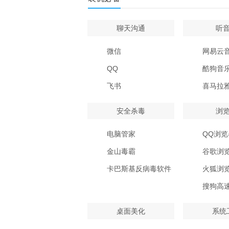
聊天沟通
听
微信
网易云
QQ
酷狗音
飞书
喜马拉
安全杀毒
浏
电脑管家
QQ浏览
金山毒霸
谷歌浏
卡巴斯基反病毒软件
火狐浏
搜狗高
桌面美化
系统