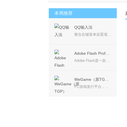
安卓模拟器
桌面壁纸
PD
本周推荐
QQ输入法
整合右键菜单设置项，使选项更加精简，一目了然； 产品理念：回归输入本质，让您的输入体验更加轻松愉悦。 简约设计，摒弃冗余，永无弹窗广告，还您一个安静无扰的输入体验。
Adobe Flash Professional CS6
Adobe Flash是一款专业的动画软件，可用于创作动画电影、动画片等，可在设备中创建并发布丰富多彩的创意，Adobe CS6系列中的Adobe Flash Professional CS6软件是用于创建动画和多媒体内容的强大的创作平台，设计身临其境、而且在台式计算机和平板电脑、智能手机和电视等多种设备中都能呈现一致效果的互动体验。
WeGame（原TGP）
PC游戏发行平台，带给玩家更多优质游戏