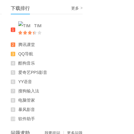
下载排行
>
更多
TIM
1
腾讯课堂
2
QQ导航
3
酷狗音乐
4
爱奇艺PPS影音
5
YY语音
6
搜狗输入法
7
电脑管家
8
暴风影音
9
软件助手
10
问题求助
|
我要提问
更多问题