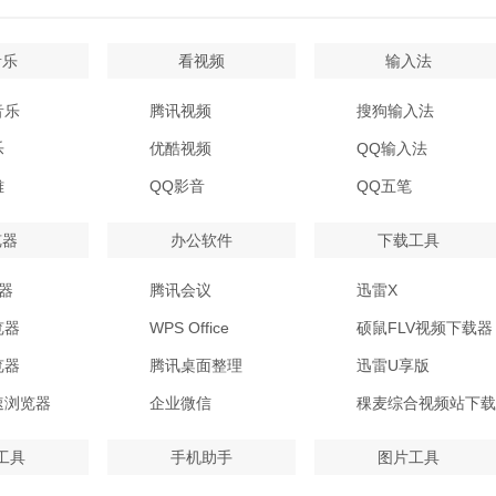
音乐
看视频
输入法
音乐
腾讯视频
搜狗输入法
乐
优酷视频
QQ输入法
雅
QQ影音
QQ五笔
览器
办公软件
下载工具
器
腾讯会议
迅雷X
览器
WPS Office
硕鼠FLV视频下载器
览器
腾讯桌面整理
迅雷U享版
速浏览器
企业微信
稞麦综合视频站下载
工具
手机助手
图片工具