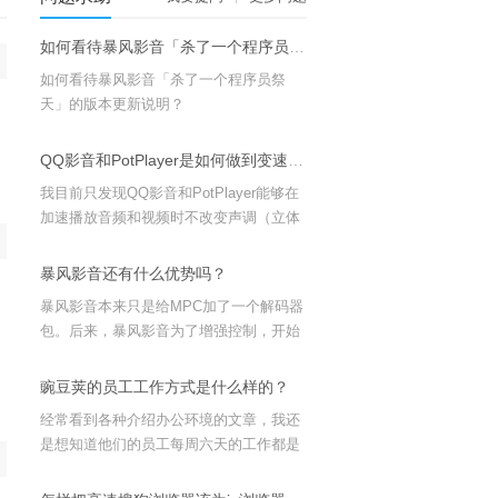
如何看待暴风影音「杀了一个程序员祭天」的版本更新说明？
如何看待暴风影音「杀了一个程序员祭
天」的版本更新说明？
QQ影音和PotPlayer是如何做到变速不变调的？ 还有其他软件能吗？
我目前只发现QQ影音和PotPlayer能够在
加速播放音频和视频时不改变声调（立体
声和单声道下，但5.1就不行了） 我觉得
这对看公开课和综艺节目，纪录片很有
暴风影音还有什么优势吗？
用。 我发现其他软件都做不到。
暴风影音本来只是给MPC加了一个解码器
包。后来，暴风影音为了增强控制，开始
自己做播放器的时候，我就不再用了。那
应该是四五年前的事了吧～ 现在还用暴风
豌豆荚的员工工作方式是什么样的？
影音的人，恐怕就和用超级解霸一样，只
经常看到各种介绍办公环境的文章，我还
是在那个年代听过这个软件，后来自己买
是想知道他们的员工每周六天的工作都是
电脑后就非这个软件不装
什么样的？每天都做些什么？