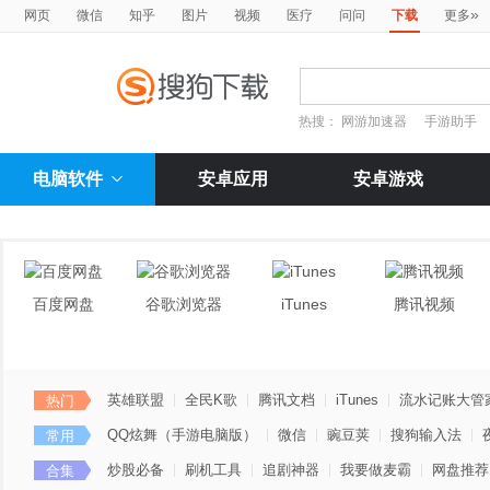
»
网页
微信
知乎
图片
视频
医疗
问问
下载
更多
热搜：
网游加速器
手游助手
电脑软件
安卓应用
安卓游戏
百度网盘
谷歌浏览器
iTunes
腾讯视频
英雄联盟
全民K歌
腾讯文档
iTunes
流水记账大管
热门
QQ炫舞（手游电脑版）
微信
豌豆荚
搜狗输入法
常用
炒股必备
刷机工具
追剧神器
我要做麦霸
网盘推荐
合集