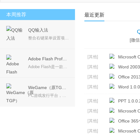
安卓模拟器
桌面壁纸
PDF工具
视频聊天
本周推荐
最近更新
QQ输入法
整合右键菜单设置项，使选项更加精简，一目了然； 产品理念：回归输入本质，让您的输入体验更加轻松愉悦。 简约设计，摒弃冗余，永无弹窗广告，还您一个安静无扰的输入体验。
[微信 
[其他]
Microsoft O
Adobe Flash Professional CS6
Adobe Flash是一款专业的动画软件，可用于创作动画电影、动画片等，可在设备中创建并发布丰富多彩的创意，Adobe CS6系列中的Adobe Flash Professional CS6软件是用于创建动画和多媒体内容的强大的创作平台，设计身临其境、而且在台式计算机和平板电脑、智能手机和电视等多种设备中都能呈现一致效果的互动体验。
[其他]
Word 2003
[其他]
Office 2
[其他]
Word 1.0.0
WeGame（原TGP）
PC游戏发行平台，带给玩家更多优质游戏
[其他]
PPT 1.0.0.
[其他]
Microsoft 
[其他]
Office 36
[其他]
Microsoft 