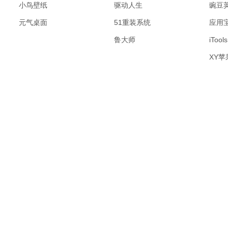
小鸟壁纸
驱动人生
豌豆
元气桌面
51重装系统
应用
鲁大师
iTools
XY苹