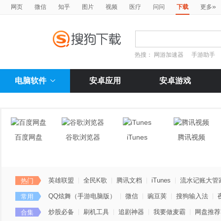
»
网页
微信
知乎
图片
视频
医疗
问问
下载
更多
热搜：
网游加速器
手游助手
电脑软件
安卓应用
安卓游戏
百度网盘
谷歌浏览器
iTunes
腾讯视频
英雄联盟
全民K歌
腾讯文档
iTunes
流水记账大管
热门
QQ炫舞（手游电脑版）
微信
豌豆荚
搜狗输入法
常用
炒股必备
刷机工具
追剧神器
我要做麦霸
网盘推荐
合集