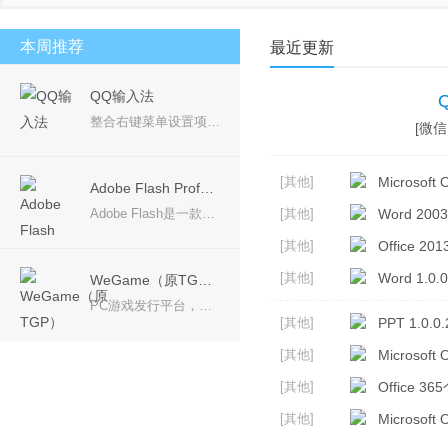
安卓模拟器
桌面壁纸
PDF工具
视频聊天
本周推荐
最近更新
QQ输入法
整合右键菜单设置项，使选项更加精简，一目了然； 产品理念：回归输入本质，让您的输入体验更加轻松愉悦。 简约设计，摒弃冗余，永无弹窗广告，还您一个安静无扰的输入体验。
[微信 
[其他]
Microsoft O
Adobe Flash Professional CS6
Adobe Flash是一款专业的动画软件，可用于创作动画电影、动画片等，可在设备中创建并发布丰富多彩的创意，Adobe CS6系列中的Adobe Flash Professional CS6软件是用于创建动画和多媒体内容的强大的创作平台，设计身临其境、而且在台式计算机和平板电脑、智能手机和电视等多种设备中都能呈现一致效果的互动体验。
[其他]
Word 2003
[其他]
Office 2
[其他]
Word 1.0.0
WeGame（原TGP）
PC游戏发行平台，带给玩家更多优质游戏
[其他]
PPT 1.0.0.
[其他]
Microsoft 
[其他]
Office 36
[其他]
Microsoft 