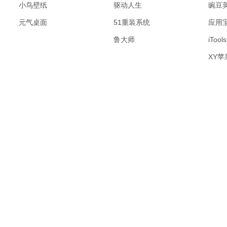
小鸟壁纸
驱动人生
豌豆
元气桌面
51重装系统
应用
鲁大师
iTools
XY苹