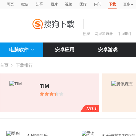
»
网页
微信
知乎
图片
视频
医疗
问问
下载
更多
热搜：
网游加速器
手游助手
电脑软件
安卓应用
安卓游戏
首页
>
下载排行
TIM
4.酷狗音乐
5.爱奇艺PPS影音