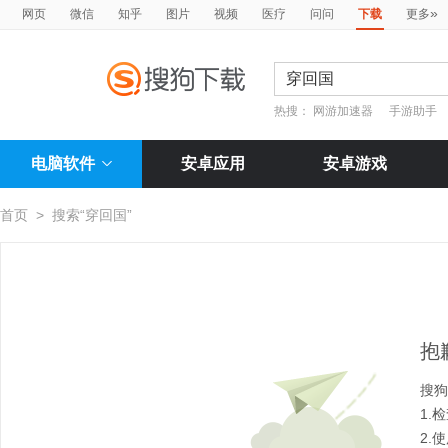
»
网页
微信
知乎
图片
视频
医疗
问问
下载
更多
热搜：
网游加速器
手游助手
电脑软件
安卓应用
安卓游戏
首页
>
搜索“穿回国”
抱
搜狗
1.
2.