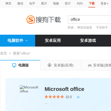
»
网页
微信
知乎
图片
视频
医疗
问问
下载
更多
热搜：
网游加速器
手游助手
电脑软件
安卓应用
安卓游戏
首页
>
搜索“office”


电脑版
安卓版(应用)
安卓版(游戏
Microsoft office
10.0

...