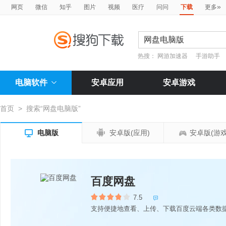
»
网页
微信
知乎
图片
视频
医疗
问问
下载
更多
热搜：
网游加速器
手游助手
电脑软件
安卓应用
安卓游戏
首页
>
搜索“网盘电脑版”


电脑版
安卓版(应用)
安卓版(游戏
百度网盘
7.5

支持便捷地查看、上传、下载百度云端各类数