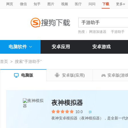
»
网页
微信
知乎
图片
视频
医疗
问问
下载
更多
热搜：
网游加速器
手游助手
电脑软件
安卓应用
安卓游戏
首页
>
搜索“手游助手”


电脑版
安卓版(应用)
安卓版(游戏
夜神模拟器
10.0
