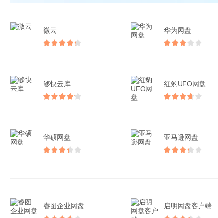
微云
华为网盘
够快云库
红豹UFO网盘
华硕网盘
亚马逊网盘
睿图企业网盘
启明网盘客户端